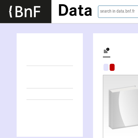
Data
search in data.bnf.fr