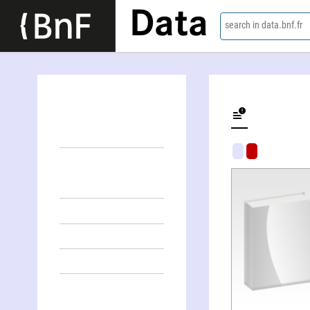
Data
search in data.bnf.fr