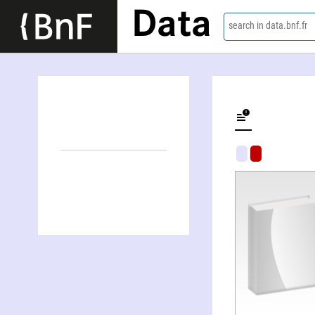
Data
search in data.bnf.fr