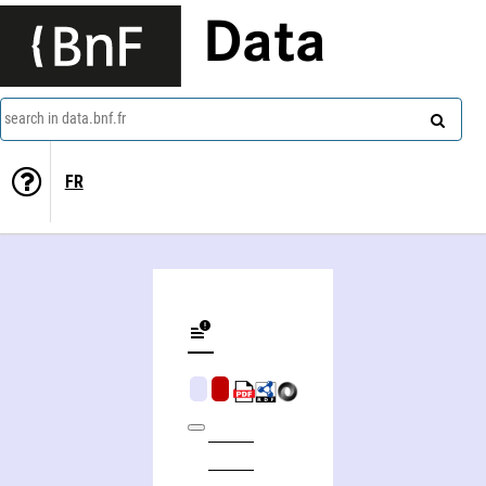
Data
search in data.bnf.fr
FR