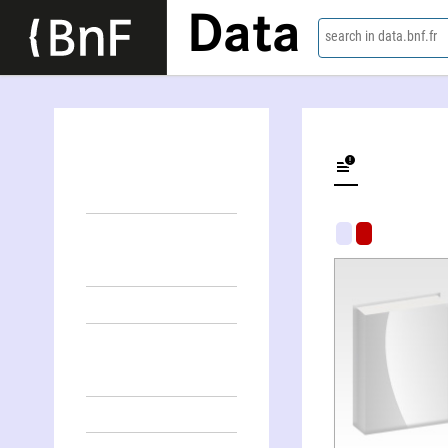
Data
search in data.bnf.fr