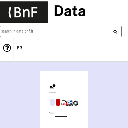
Data
search in data.bnf.fr
FR