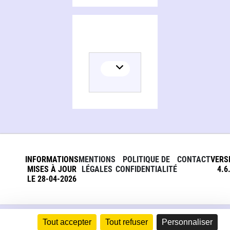
INFORMATIONS
MENTIONS
POLITIQUE DE
CONTACT
VERS
MISES À JOUR
LÉGALES
CONFIDENTIALITÉ
4.6
LE 28-04-2026
Tout accepter
Tout refuser
Personnaliser