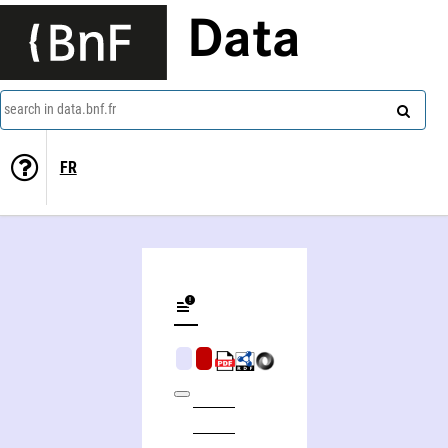
Data
search in data.bnf.fr
FR