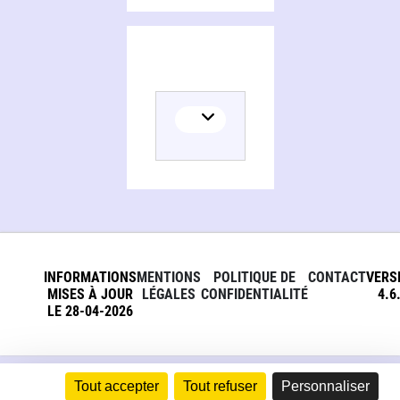
INFORMATIONS
MENTIONS
POLITIQUE DE
CONTACT
VERS
MISES À JOUR
LÉGALES
CONFIDENTIALITÉ
4.6
LE 28-04-2026
Tout accepter
Tout refuser
Personnaliser