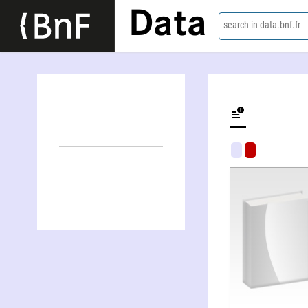
Data
search in data.bnf.fr