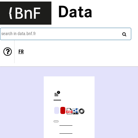
Data
search in data.bnf.fr
FR