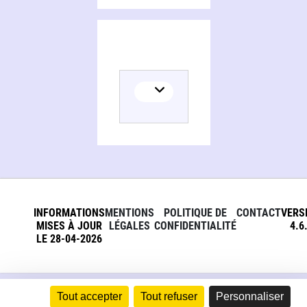
INFORMATIONS
MENTIONS
POLITIQUE DE
CONTACT
VERS
MISES À JOUR
LÉGALES
CONFIDENTIALITÉ
4.6
LE 28-04-2026
Tout accepter
Tout refuser
Personnaliser