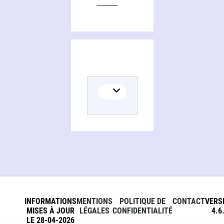
INFORMATIONS
MENTIONS
POLITIQUE DE
CONTACT
VERS
MISES À JOUR
LÉGALES
CONFIDENTIALITÉ
4.6
LE 28-04-2026