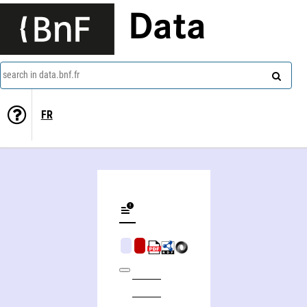
Data
search in data.bnf.fr
FR