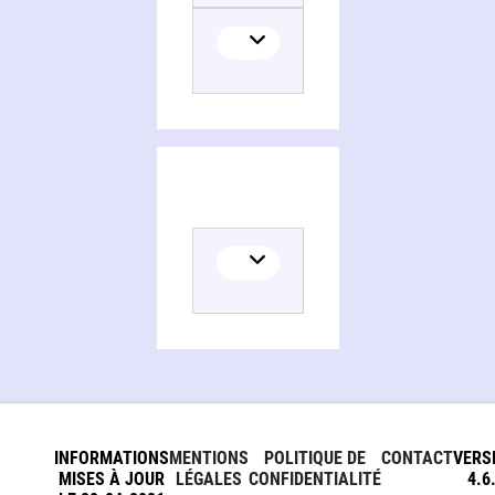
INFORMATIONS
MENTIONS
POLITIQUE DE
CONTACT
VERS
MISES À JOUR
LÉGALES
CONFIDENTIALITÉ
4.6