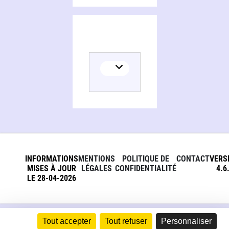
INFORMATIONS
MENTIONS
POLITIQUE DE
CONTACT
VERS
MISES À JOUR
LÉGALES
CONFIDENTIALITÉ
4.6
LE 28-04-2026
Tout accepter
Tout refuser
Personnaliser