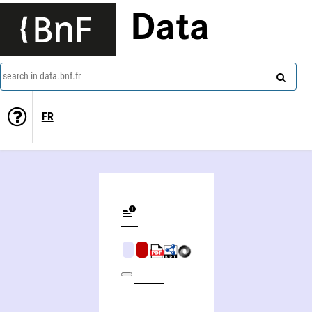
Data
search in data.bnf.fr
FR