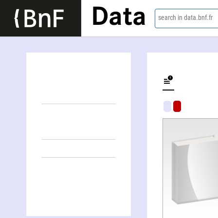
Data
search in data.bnf.fr