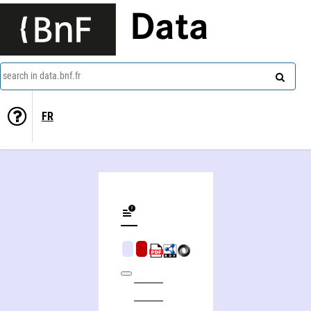
Data
search in data.bnf.fr
FR