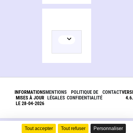
INFORMATIONS
MENTIONS
POLITIQUE DE
CONTACT
VERS
MISES À JOUR
LÉGALES
CONFIDENTIALITÉ
4.6
LE 28-04-2026
Tout accepter
Tout refuser
Personnaliser