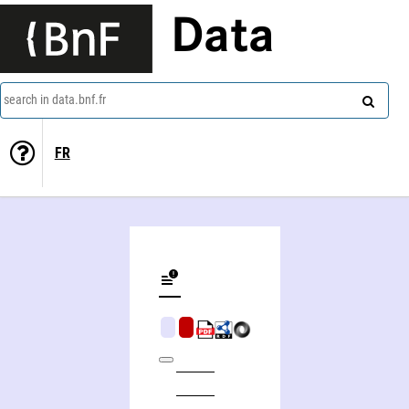
Data
search in data.bnf.fr
FR