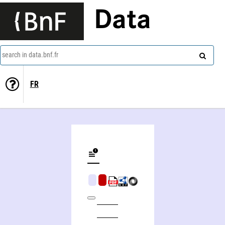
Data
search in data.bnf.fr
FR