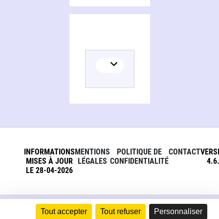
INFORMATIONS
MENTIONS
POLITIQUE DE
CONTACT
VERS
MISES À JOUR
LÉGALES
CONFIDENTIALITÉ
4.6
LE 28-04-2026
Tout accepter
Tout refuser
Personnaliser