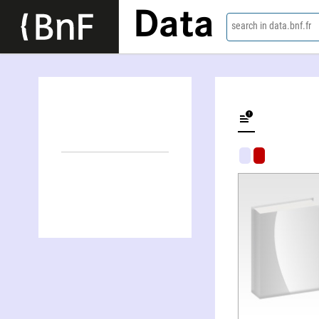
Data
search in data.bnf.fr