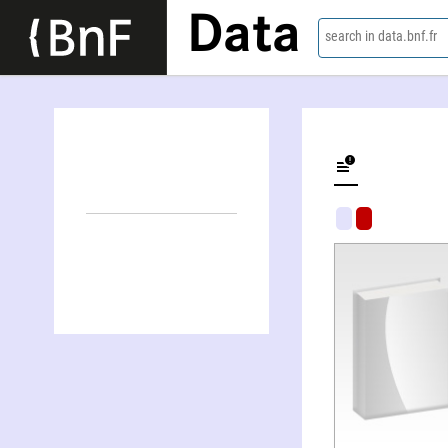
Data
search in data.bnf.fr