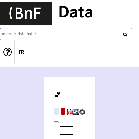
Data
search in data.bnf.fr
FR