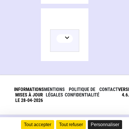
INFORMATIONS
MENTIONS
POLITIQUE DE
CONTACT
VERS
MISES À JOUR
LÉGALES
CONFIDENTIALITÉ
4.6
LE 28-04-2026
Tout accepter
Tout refuser
Personnaliser