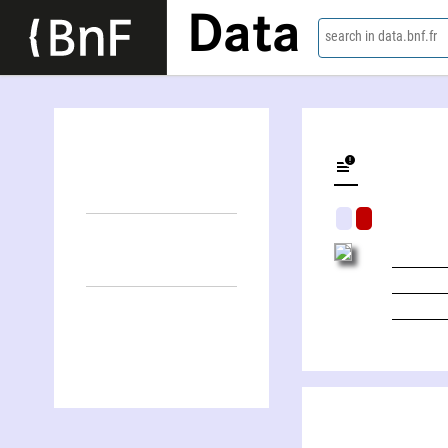
Data
search in data.bnf.fr