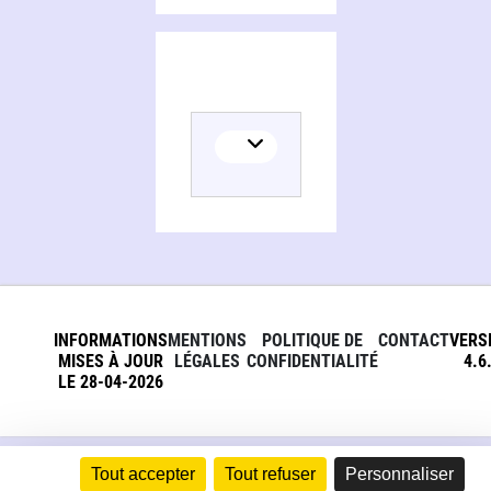
INFORMATIONS
MENTIONS
POLITIQUE DE
CONTACT
VERS
MISES À JOUR
LÉGALES
CONFIDENTIALITÉ
4.6
LE 28-04-2026
Tout accepter
Tout refuser
Personnaliser