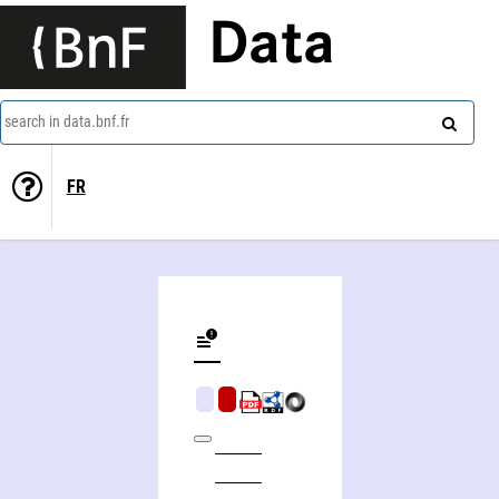
Data
search in data.bnf.fr
FR