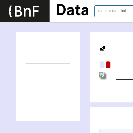
Data
search in data.bnf.fr