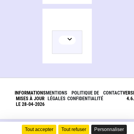
INFORMATIONS
MENTIONS
POLITIQUE DE
CONTACT
VERS
MISES À JOUR
LÉGALES
CONFIDENTIALITÉ
4.6
LE 28-04-2026
Tout accepter
Tout refuser
Personnaliser