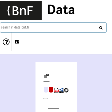
Data
search in data.bnf.fr
FR