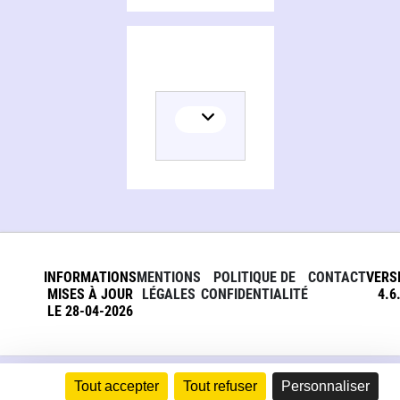
INFORMATIONS
MENTIONS
POLITIQUE DE
CONTACT
VERS
MISES À JOUR
LÉGALES
CONFIDENTIALITÉ
4.6
LE 28-04-2026
Tout accepter
Tout refuser
Personnaliser