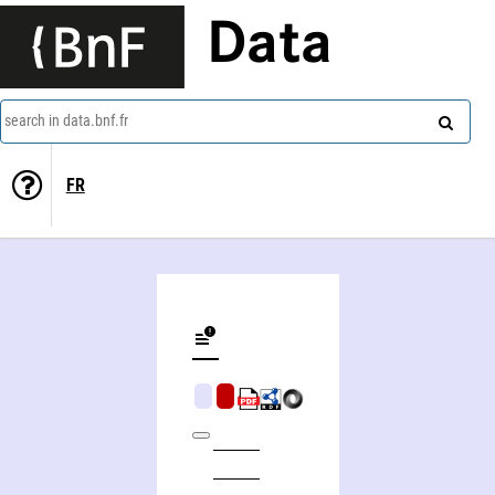
Data
search in data.bnf.fr
FR