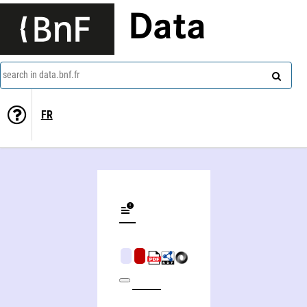
Data
search in data.bnf.fr
FR