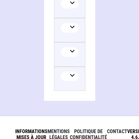
INFORMATIONS
MENTIONS
POLITIQUE DE
CONTACT
VERS
MISES À JOUR
LÉGALES
CONFIDENTIALITÉ
4.6