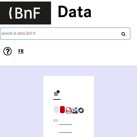
Data
search in data.bnf.fr
FR