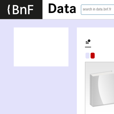
Data
search in data.bnf.fr