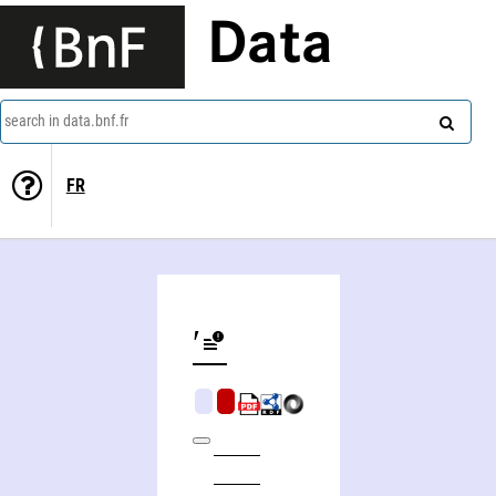
Data
search in data.bnf.fr
FR
Pravoslavie i kulʹtura