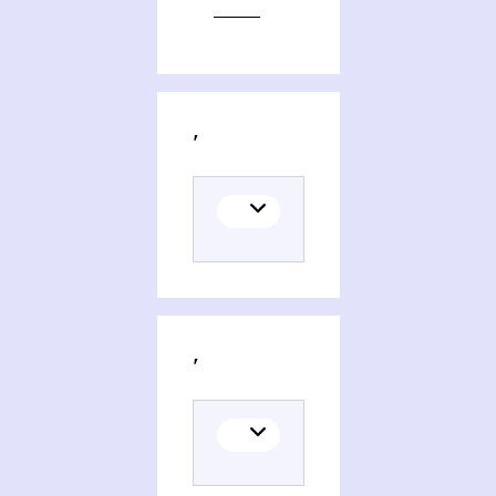
Editions of Pravoslavie i kulʹtura
Themes related to Pravoslavie i kulʹtura