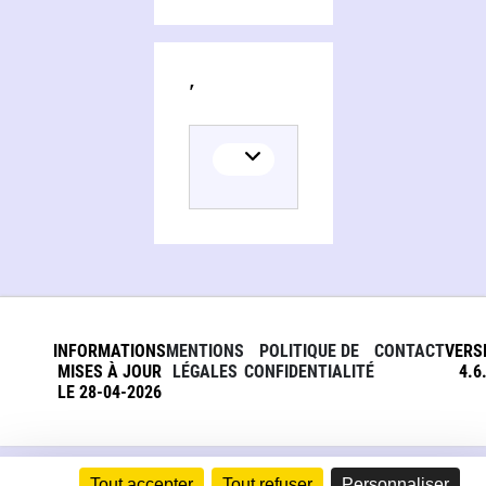
Persons and organizations related to Pravoslavie i kulʹtura
INFORMATIONS
MENTIONS
POLITIQUE DE
CONTACT
VERS
MISES À JOUR
LÉGALES
CONFIDENTIALITÉ
4.6
LE 28-04-2026
Tout accepter
Tout refuser
Personnaliser