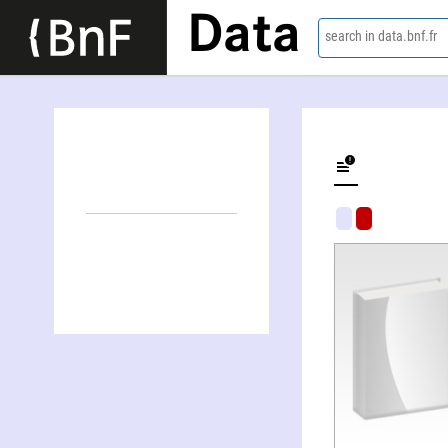
Data
search in data.bnf.fr