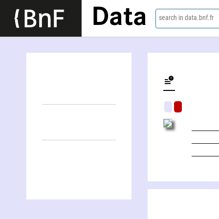
Data
search in data.bnf.fr