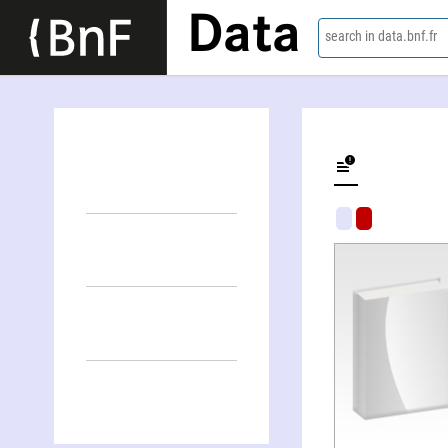
Data
search in data.bnf.fr