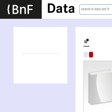
Data
search in data.bnf.fr