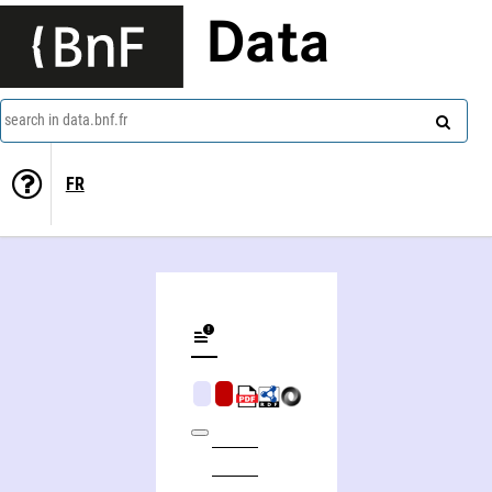
Data
search in data.bnf.fr
FR