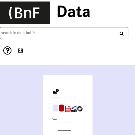
Data
search in data.bnf.fr
FR