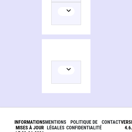
INFORMATIONS
MENTIONS
POLITIQUE DE
CONTACT
VERS
MISES À JOUR
LÉGALES
CONFIDENTIALITÉ
4.6