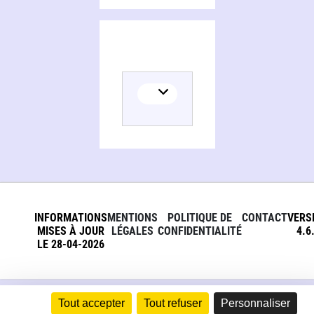
INFORMATIONS
MENTIONS
POLITIQUE DE
CONTACT
VERS
MISES À JOUR
LÉGALES
CONFIDENTIALITÉ
4.6
LE 28-04-2026
Tout accepter
Tout refuser
Personnaliser