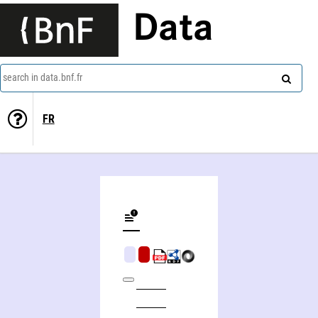
Data
search in data.bnf.fr
FR