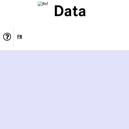
Data
FR