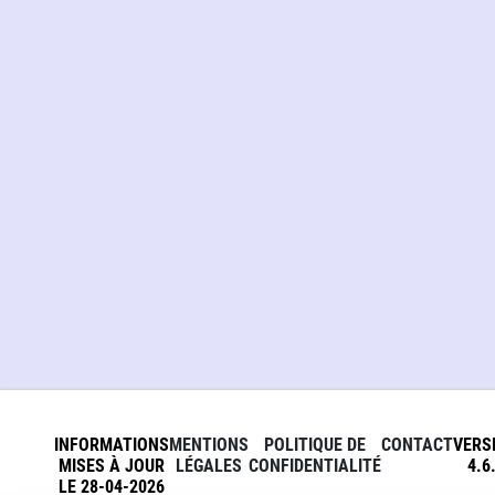
INFORMATIONS
MENTIONS
POLITIQUE DE
CONTACT
VERS
MISES À JOUR
LÉGALES
CONFIDENTIALITÉ
4.6
LE 28-04-2026