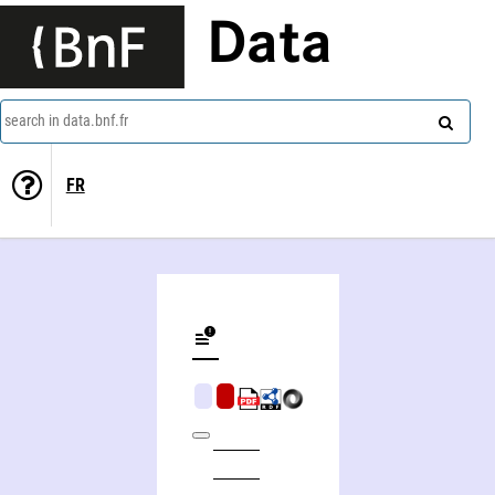
Data
search in data.bnf.fr
FR