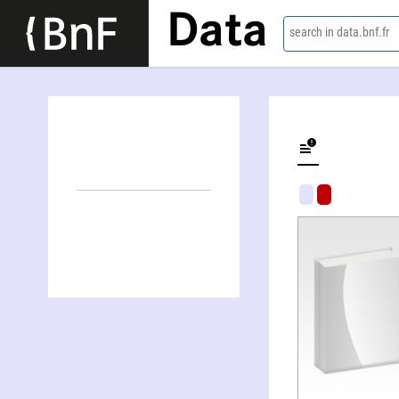
Data
search in data.bnf.fr