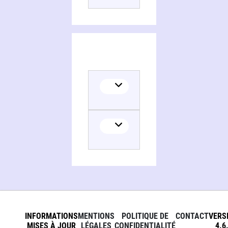
Translator
INFORMATIONS
MENTIONS
POLITIQUE DE
CONTACT
VERS
MISES À JOUR
LÉGALES
CONFIDENTIALITÉ
4.6