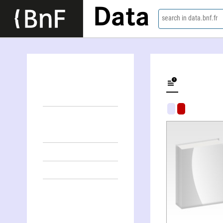
Data
search in data.bnf.fr