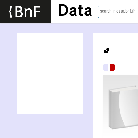
Data
search in data.bnf.fr