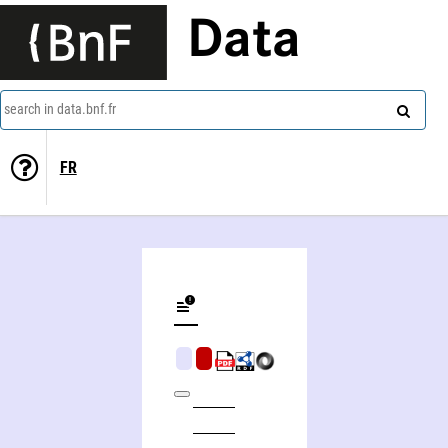
Data
search in data.bnf.fr
FR