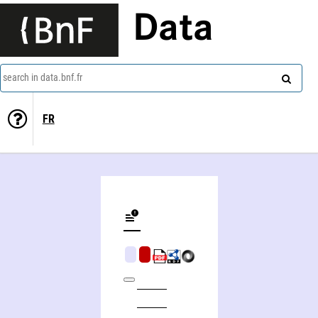
Data
search in data.bnf.fr
FR