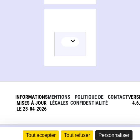
INFORMATIONS
MENTIONS
POLITIQUE DE
CONTACT
VERS
MISES À JOUR
LÉGALES
CONFIDENTIALITÉ
4.6
LE 28-04-2026
Tout accepter
Tout refuser
Personnaliser