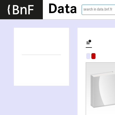
Data
search in data.bnf.fr