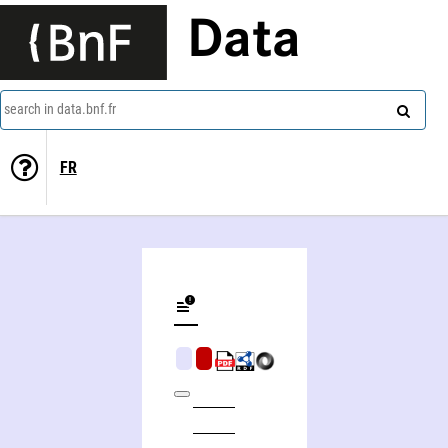
Data
search in data.bnf.fr
FR