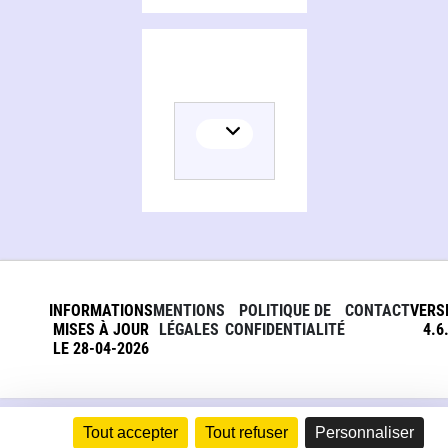
INFORMATIONS
MENTIONS
POLITIQUE DE
CONTACT
VERS
MISES À JOUR
LÉGALES
CONFIDENTIALITÉ
4.6
LE 28-04-2026
Tout accepter
Tout refuser
Personnaliser