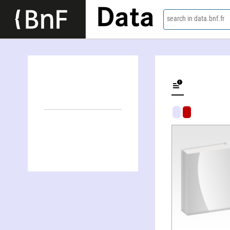
Data
search in data.bnf.fr