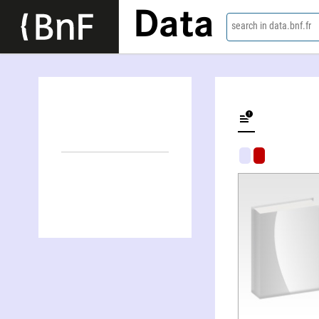
Data
search in data.bnf.fr